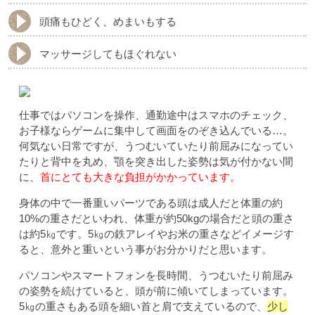
頭痛もひどく、めまいもする
マッサージしてもほぐれない
仕事ではパソコンを操作、通勤途中はスマホのチェック、
お子様ならゲームに集中して画面をのぞき込んでいる…。
何気ない日常ですが、うつむいていたり前屈みになってい
たりと背中を丸め、顎を突き出した姿勢は気が付かない間
に、
首にとても大きな負担がかかっています。
身体の中で一番重いパーツである頭は成人だと体重の約
10%の重さだといわれ、体重が約50kgの場合だと頭の重さ
は約5㎏です。5㎏の鉄アレイやお米の重さなどイメージす
ると、意外と重いという事がお分かりだと思います。
パソコンやスマートフォンを長時間、うつむいたり前屈み
の姿勢を続けていると、頭が前に傾いてしまっています。
5㎏の重さもある頭を細い首と肩で支えているので、
少し