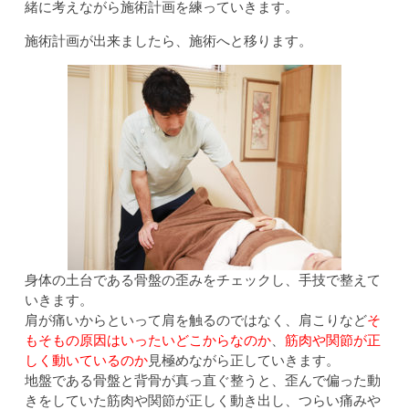
緒に考えながら施術計画を練っていきます。
施術計画が出来ましたら、施術へと移ります。
身体の土台である骨盤の歪みをチェックし、手技で整えて
いきます。
肩が痛いからといって肩を触るのではなく、肩こりなど
そ
もそもの原因はいったいどこからなのか
、
筋肉や関節が正
しく動いているのか
見極めながら正していきます。
地盤である骨盤と背骨が真っ直ぐ整うと、歪んで偏った動
きをしていた筋肉や関節が正しく動き出し、つらい痛みや