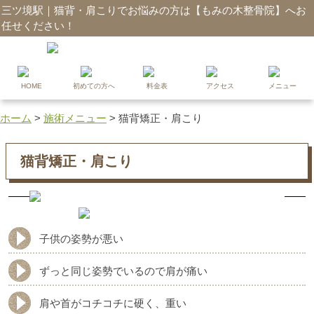
三ツ境駅｜猫背・肩こりでお悩みの方は【もみの木整骨院】へお
任せください！
HOME
初めての方へ
料金表
アクセス
メニュー
ホーム
>
施術メニュー
>
猫背矯正・肩こり
猫背矯正・肩こり
子供の姿勢が悪い
ずっと同じ姿勢でいるので肩が痛い
肩や首がコチコチに硬く、重い