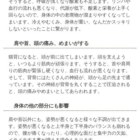
そうすると、呼吸が浅くなり酸素も不足します。リンパや
血行の流れも悪くなり、代謝が低下。酸素と栄養が上手く
回らないので、身体の中の老廃物が溜まりやすくなってし
まいます。冷えやむくみ、身体が重い、なんだかスッキリ
しないといったことに繋がります。
肩や首、頭の痛み、めまいがする
猫背になると、頭が前に出てしまいます。頭を支えよう
と、いつもより筋肉が頑張ります。そうすると、首や肩周
りの筋肉が緊張し硬くなり、血行も流れが悪くなります。
そして、背骨にはたくさんの神経が、頭から足の先まで通
っています。その神経が背骨を丸くすることで圧迫される
と、頭の痛みやめまいとしてあらわれます。
身体の他の部分にも影響
肩や首以外にも、姿勢が悪くなると様々な不調が出てきま
す。姿勢が悪くなると上半身と下半身のバランスも崩れる
ので、腰が痛くなったり、心理的な面だと集中力の欠如、
イライラする事が増える場合もあります。